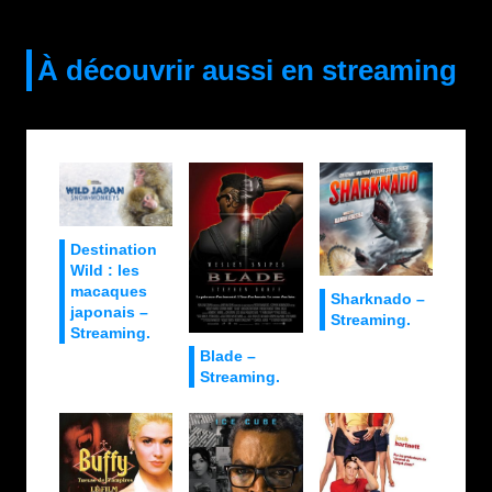
À découvrir aussi en streaming
Destination
Wild : les
macaques
Sharknado –
japonais –
Streaming.
Streaming.
Blade –
Streaming.