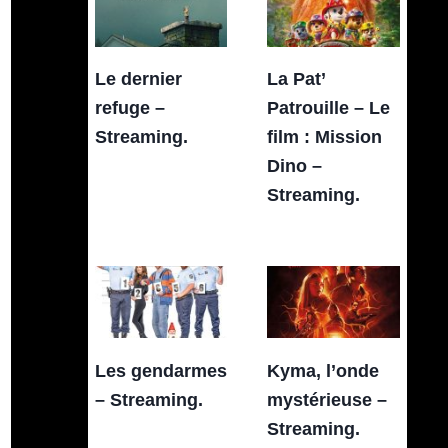
Le dernier
La Pat’
refuge –
Patrouille – Le
Streaming.
film : Mission
Dino –
Streaming.
Les gendarmes
Kyma, l’onde
– Streaming.
mystérieuse –
Streaming.