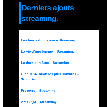
Derniers ajouts
streaming.
Les héros du Louvre – Streaming.
La vie d’une femme – Streaming.
Le dernier refuge – Streaming.
Cinquante nuances plus sombres –
Streaming.
Pressure – Streaming.
Amour(s) – Streaming.