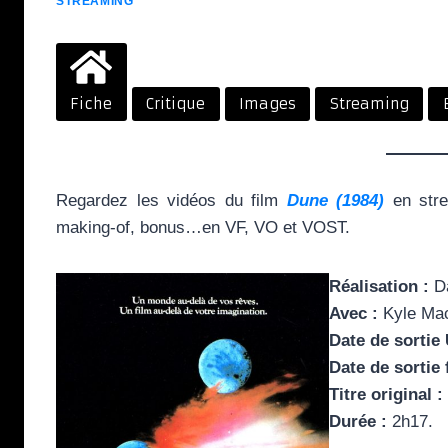
STREAMING
Fiche
Critique
Images
Streaming
Regardez les vidéos du film
Dune (1984)
en strea
making-of, bonus…en VF, VO et VOST.
Réalisation :
Da
Avec :
Kyle Mac
Date de sortie
Date de sortie 
Titre original :
Durée :
2h17.