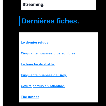
Streaming.
Dernières fiches.
Le dernier refuge.
Cinquante nuances plus sombres.
La bouche du diable.
Cinquante nuances de Grey.
Cœurs perdus en Atlantide.
The runner.