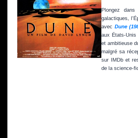
Plongez dans l
galactiques, l’
avec
Dune (19
aux États-Unis 
et ambitieuse d
malgré sa récep
sur IMDb et res
de la science-f