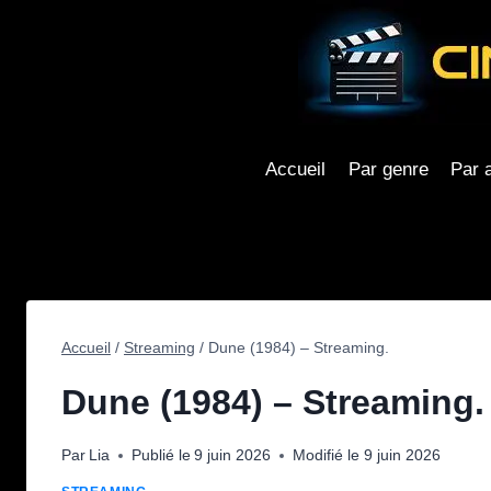
Aller
au
contenu
Accueil
Par genre
Par 
Accueil
/
Streaming
/
Dune (1984) – Streaming.
Dune (1984) – Streaming.
Par
Lia
Publié le
9 juin 2026
Modifié le
9 juin 2026