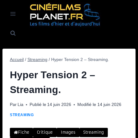
Aller
au
contenu
Accueil
/
Streaming
/
Hyper Tension 2 – Streaming.
Hyper Tension 2 –
Streaming.
Par
Lia
Publié le
14 juin 2026
Modifié le
14 juin 2026
STREAMING
Fiche
Critique
Images
Streaming