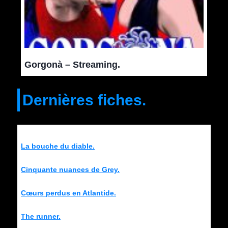
Gorgonà – Streaming.
Dernières fiches.
La bouche du diable.
Cinquante nuances de Grey.
Cœurs perdus en Atlantide.
The runner.