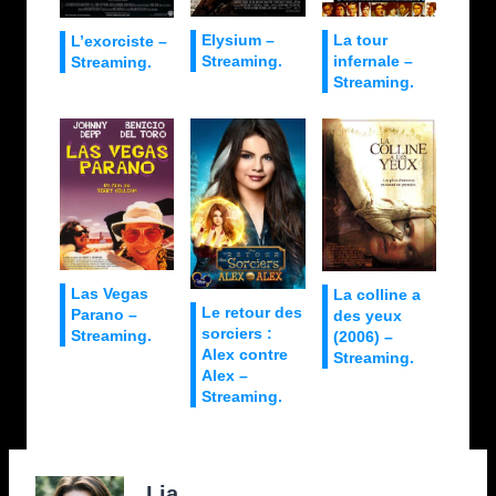
Elysium –
La tour
L’exorciste –
Streaming.
infernale –
Streaming.
Streaming.
Las Vegas
La colline a
Le retour des
Parano –
des yeux
sorciers :
Streaming.
(2006) –
Alex contre
Streaming.
Alex –
Streaming.
Lia