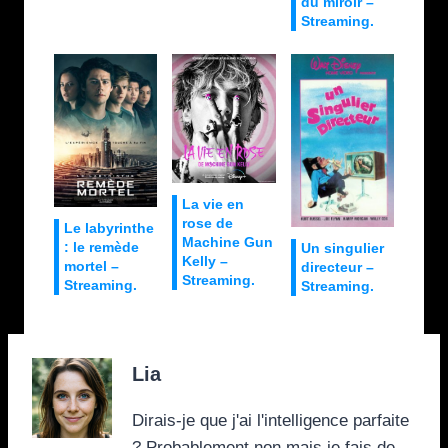
du miroir –
Streaming.
La vie en
rose de
Le labyrinthe
Machine Gun
: le remède
Un singulier
Kelly –
mortel –
directeur –
Streaming.
Streaming.
Streaming.
Lia
Dirais-je que j'ai l'intelligence parfaite
? Probablement non mais je fais de