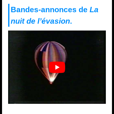
Bandes-annonces de
La
nuit de l’évasion
.