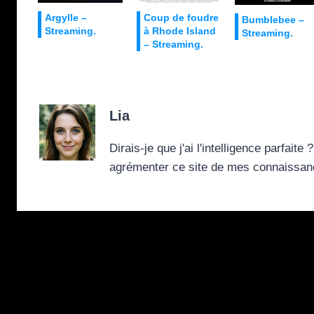
Argylle –
Coup de foudre
Bumblebee –
Streaming.
à Rhode Island
Streaming.
– Streaming.
Lia
Dirais-je que j'ai l'intelligence parfai
agrémenter ce site de mes connaissance