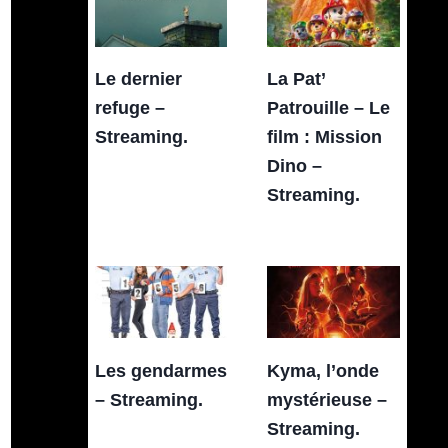
Le dernier
La Pat’
refuge –
Patrouille – Le
Streaming.
film : Mission
Dino –
Streaming.
Les gendarmes
Kyma, l’onde
– Streaming.
mystérieuse –
Streaming.