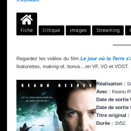
STREAMING
Fiche
Critique
Images
Streaming
Regardez les vidéos du film
Le jour où la Terre s’
featurettes, making-of, bonus…en VF, VO et VOST.
Réalisation :
Sc
Avec :
Keanu Re
Date de sortie
Date de sortie 
Titre original :
Durée :
1h52.