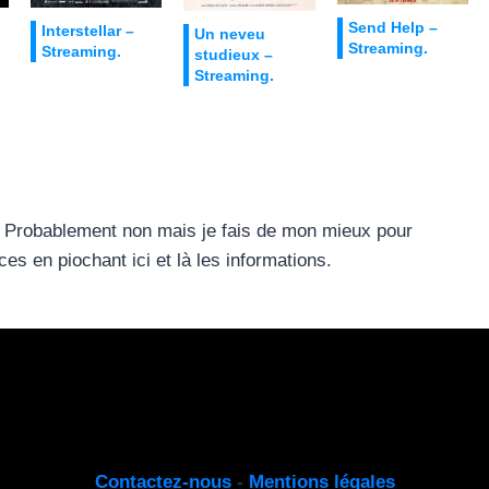
Send Help –
Interstellar –
Un neveu
Streaming.
Streaming.
studieux –
Streaming.
te ? Probablement non mais je fais de mon mieux pour
s en piochant ici et là les informations.
Contactez-nous
-
Mentions légales