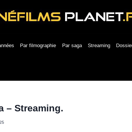
années
Par filmographie
Par saga
Streaming
Dossie
ta – Streaming.
25