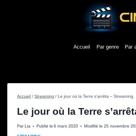
Aller
au
contenu
Accueil
Par genre
Par 
Accueil
/
Streaming
/
Le jour où la Terre s’arrêta – Streaming.
Le jour où la Terre s’arrê
Par
Lia
Publié le
6 mars 2020
Modifié le
25 novembre 20