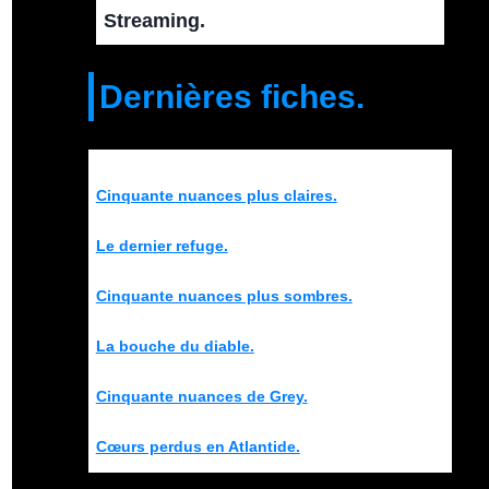
Streaming.
Dernières fiches.
Cinquante nuances plus claires.
Le dernier refuge.
Cinquante nuances plus sombres.
La bouche du diable.
Cinquante nuances de Grey.
Cœurs perdus en Atlantide.