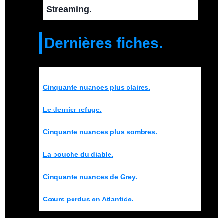
Streaming.
Dernières fiches.
Cinquante nuances plus claires.
Le dernier refuge.
Cinquante nuances plus sombres.
La bouche du diable.
Cinquante nuances de Grey.
Cœurs perdus en Atlantide.