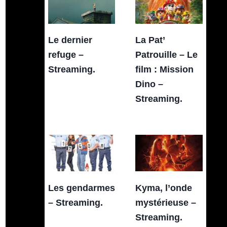
Le dernier
La Pat’
refuge –
Patrouille – Le
Streaming.
film : Mission
Dino –
Streaming.
Les gendarmes
Kyma, l’onde
– Streaming.
mystérieuse –
Streaming.