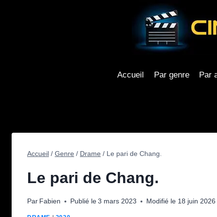
Aller
au
contenu
Accueil
Par genre
Par 
Accueil
/
Genre
/
Drame
/
Le pari de Chang.
Le pari de Chang.
Par
Fabien
Publié le
3 mars 2023
Modifié le
18 juin 2026