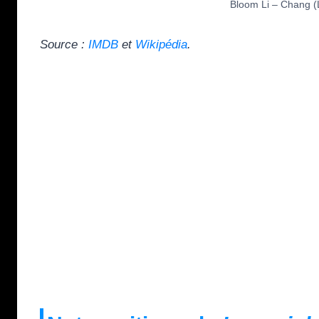
Bloom Li – Chang (
Source :
IMDB
et
Wikipédia
.