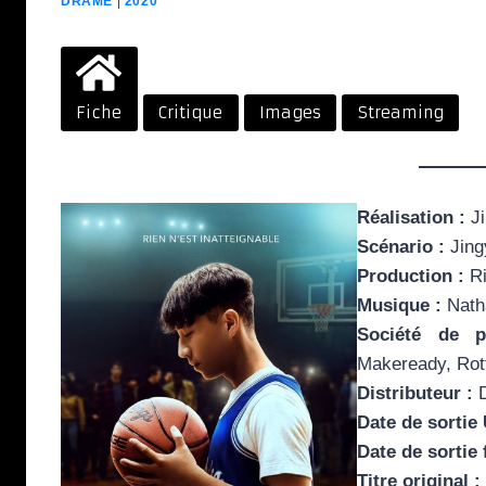
DRAME
|
2020
Fiche
Critique
Images
Streaming
Réalisation :
Ji
Scénario :
Jing
Production :
Ri
Musique :
Nath
Société de p
Makeready, Rott
Distributeur :
D
Date de sortie
Date de sortie 
Titre original :