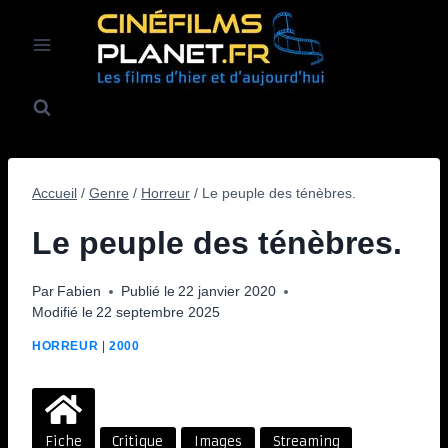
Aller
au
contenu
Accueil
/
Genre
/
Horreur
/
Le peuple des ténèbres.
Le peuple des ténèbres.
Par
Fabien
Publié le
22 janvier 2020
Modifié le
22 septembre 2025
HORREUR
|
2000
Fiche
Critique
Images
Streaming