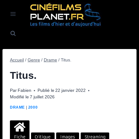
Aller
au
contenu
Accueil
/
Genre
/
Drame
/
Titus.
Titus.
Par
Fabien
Publié le
22 janvier 2022
Modifié le
7 juillet 2026
DRAME
|
2000
Fiche
Critique
Images
Streaming