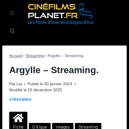
Aller
au
contenu
Accueil
/
Streaming
/
Argylle – Streaming.
Argylle – Streaming.
Par
Lia
Publié le
30 janvier 2024
Modifié le
15 décembre 2025
STREAMING
Fiche
Critique
Images
Streaming