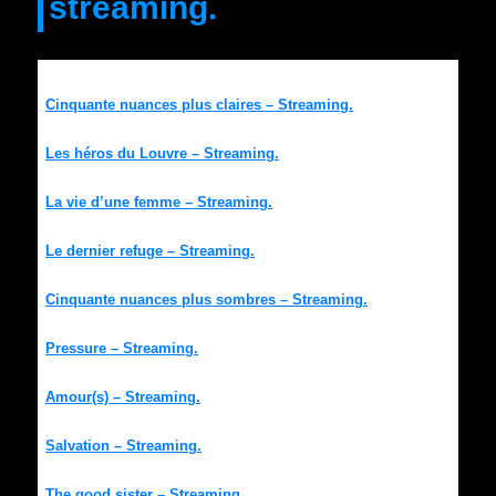
streaming.
Cinquante nuances plus claires – Streaming.
Les héros du Louvre – Streaming.
La vie d’une femme – Streaming.
Le dernier refuge – Streaming.
Cinquante nuances plus sombres – Streaming.
Pressure – Streaming.
Amour(s) – Streaming.
Salvation – Streaming.
The good sister – Streaming.