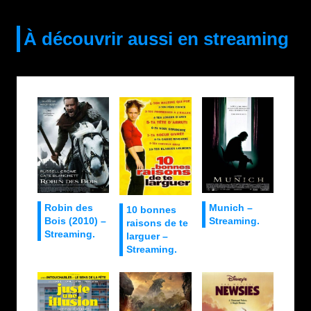
À découvrir aussi en streaming
Robin des
Munich –
10 bonnes
Bois (2010) –
Streaming.
raisons de te
Streaming.
larguer –
Streaming.