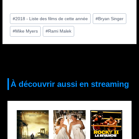
Étiquettes
#
2018 - Liste des films de cette année
#
Bryan Singer
de
#
Mike Myers
#
Rami Malek
la
publication :
À découvrir aussi en streaming