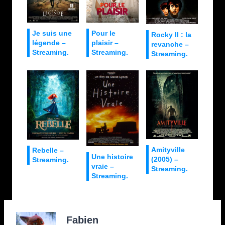
Je suis une
Pour le
Rocky II : la
légende –
plaisir –
revanche –
Streaming.
Streaming.
Streaming.
Amityville
Rebelle –
Une histoire
(2005) –
Streaming.
vraie –
Streaming.
Streaming.
Fabien