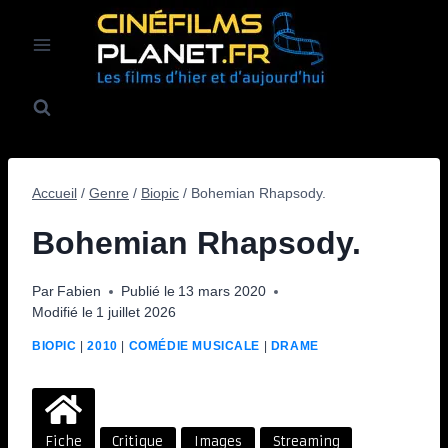
Aller
au
contenu
Accueil
/
Genre
/
Biopic
/
Bohemian Rhapsody.
Bohemian Rhapsody.
Par
Fabien
Publié le
13 mars 2020
Modifié le
1 juillet 2026
BIOPIC
|
2010
|
COMÉDIE MUSICALE
|
DRAME
Fiche
Critique
Images
Streaming