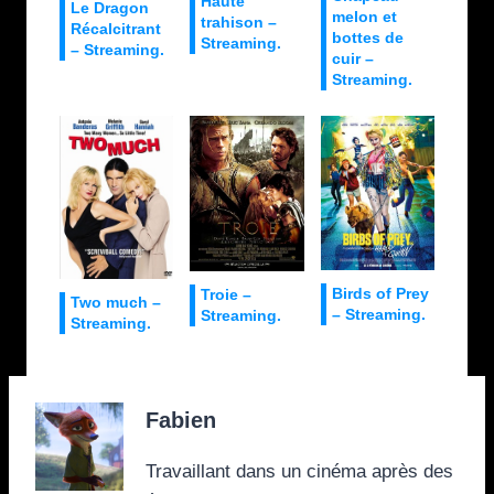
Haute
Le Dragon
melon et
trahison –
Récalcitrant
bottes de
Streaming.
– Streaming.
cuir –
Streaming.
Birds of Prey
Troie –
Two much –
– Streaming.
Streaming.
Streaming.
Fabien
Travaillant dans un cinéma après des