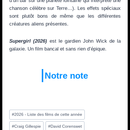
d’un bar sur une planète lointaine qui interprète une
chanson célèbre sur Terre…). Les effets spéciaux
sont plutôt bons de même que les différentes
créatures aliens présentes.
Supergirl (2026)
est le gardien John Wick de la
galaxie. Un film bancal et sans rien d’épique.
Notre note
Étiquettes
#
2026 - Liste des films de cette année
de
#
Craig Gillespie
#
David Corenswet
la