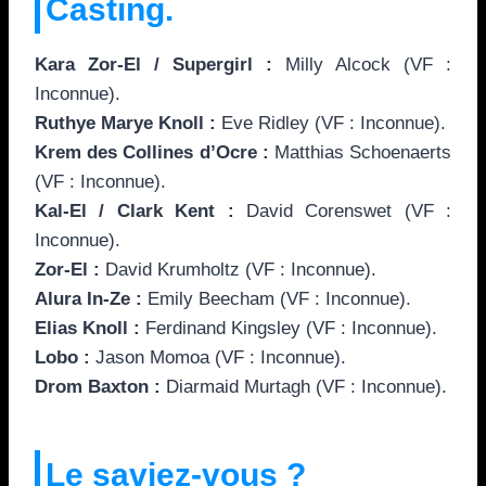
Casting.
Kara Zor-El / Supergirl :
Milly Alcock (VF :
Inconnue).
Ruthye Marye Knoll :
Eve Ridley (VF : Inconnue).
Krem des Collines d’Ocre :
Matthias Schoenaerts
(VF : Inconnue).
Kal-El / Clark Kent :
David Corenswet (VF :
Inconnue).
Zor-El :
David Krumholtz (VF : Inconnue).
Alura In-Ze :
Emily Beecham (VF : Inconnue).
Elias Knoll :
Ferdinand Kingsley (VF : Inconnue).
Lobo :
Jason Momoa (VF : Inconnue).
Drom Baxton :
Diarmaid Murtagh (VF : Inconnue).
Le saviez-vous ?