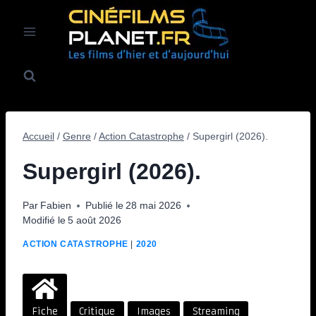
Aller
au
contenu
Accueil
/
Genre
/
Action Catastrophe
/
Supergirl (2026).
Supergirl (2026).
Par
Fabien
Publié le
28 mai 2026
Modifié le
5 août 2026
ACTION CATASTROPHE
|
2020
Fiche
Critique
Images
Streaming