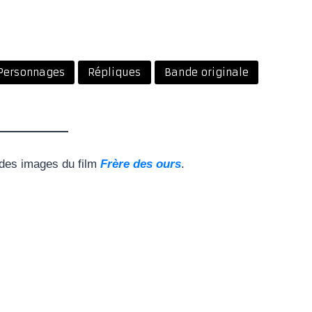
Personnages
Répliques
Bande originale
 des images du film
Frère des ours
.