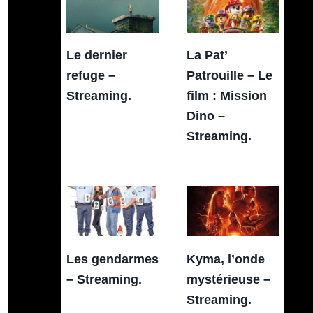
Le dernier
La Pat’
refuge –
Patrouille – Le
Streaming.
film : Mission
Dino –
Streaming.
Les gendarmes
Kyma, l’onde
– Streaming.
mystérieuse –
Streaming.