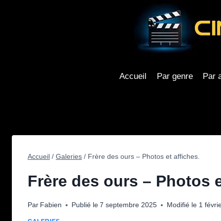
Aller
au
contenu
Accueil
Par genre
Par 
Accueil
/
Galeries
/
Frère des ours – Photos et affiches.
Frère des ours – Photos e
Par
Fabien
Publié le
7 septembre 2025
Modifié le
1 févri