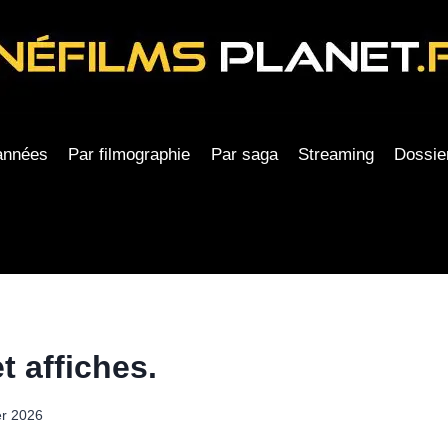
années
Par filmographie
Par saga
Streaming
Dossie
t affiches.
er 2026