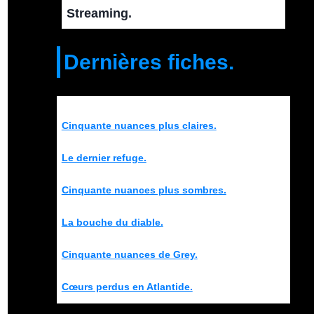
Streaming.
Dernières fiches.
Cinquante nuances plus claires.
Le dernier refuge.
Cinquante nuances plus sombres.
La bouche du diable.
Cinquante nuances de Grey.
Cœurs perdus en Atlantide.