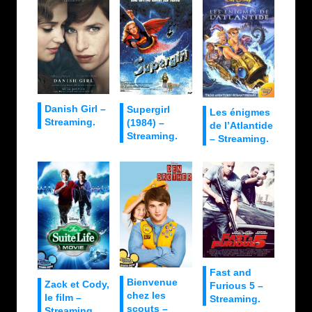
Danish Girl –
Supergirl
Les énigmes
Streaming.
(1984) –
de l’Atlantide
Streaming.
– Streaming.
Fast and
Bienvenue
Zack et Cody,
Furious 5 –
chez les
le film –
Streaming.
scouts –
Streaming.