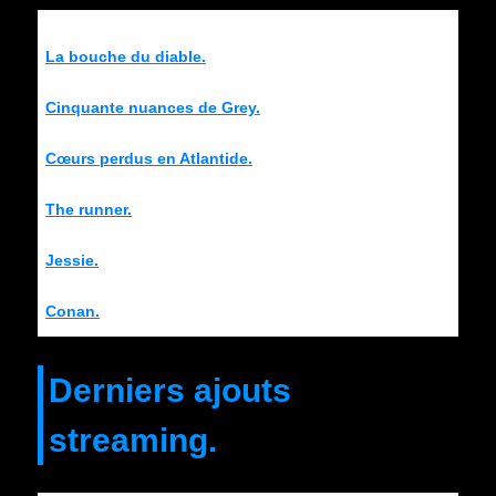
La bouche du diable.
Cinquante nuances de Grey.
Cœurs perdus en Atlantide.
The runner.
Jessie.
Conan.
Derniers ajouts
streaming.