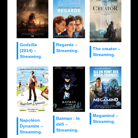
Godzilla
Regarde –
The creator –
(2014) –
Streaming.
Streaming.
Streaming.
Megamind –
Batman : le
Napoléon
Streaming.
défi –
Dynamite –
Streaming.
Streaming.