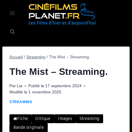
Aller
au
contenu
Accueil
/
Streaming
/
The Mist – Streaming.
The Mist – Streaming.
Par
Lia
Publié le
17 septembre 2024
Modifié le
1 novembre 2025
STREAMING
Fiche
Critique
Images
Streaming
Bande originale