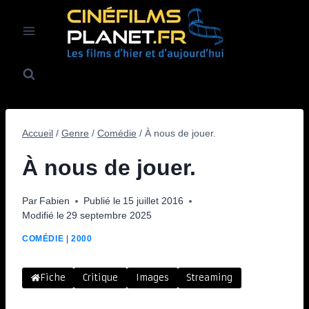
Aller
au
contenu
Accueil
/
Genre
/
Comédie
/
À nous de jouer.
À nous de jouer.
Par
Fabien
Publié le
15 juillet 2016
Modifié le
29 septembre 2025
COMÉDIE
|
2000
Fiche
Critique
Images
Streaming