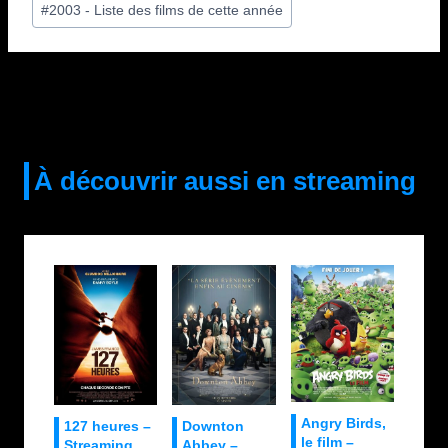
#
2003 - Liste des films de cette année
de
la
publication :
À découvrir aussi en streaming
Angry Birds,
127 heures –
Downton
le film –
Streaming.
Abbey –