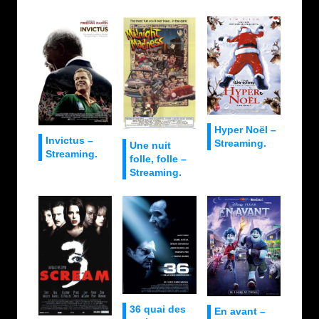
Hyper Noël –
Invictus –
Streaming.
Une nuit
Streaming.
folle, folle –
Streaming.
36 quai des
En avant –