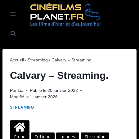
Aller
au
contenu
Accueil
/
Streaming
/
Calvary – Streaming.
Calvary – Streaming.
Par
Lia
Publié le
20 janvier 2022
Modifié le
1 janvier 2026
STREAMING
Fiche
Critique
Images
Streaming