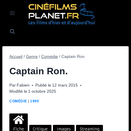
Aller
au
contenu
Accueil
/
Genre
/
Comédie
/
Captain Ron.
Captain Ron.
Par
Fabien
Publié le
12 mars 2015
Modifié le
1 octobre 2025
COMÉDIE
|
1990
Fiche
Critique
Images
Streaming