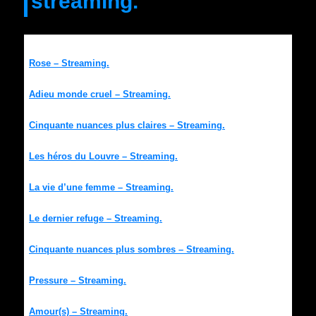
streaming.
Rose – Streaming.
Adieu monde cruel – Streaming.
Cinquante nuances plus claires – Streaming.
Les héros du Louvre – Streaming.
La vie d’une femme – Streaming.
Le dernier refuge – Streaming.
Cinquante nuances plus sombres – Streaming.
Pressure – Streaming.
Amour(s) – Streaming.