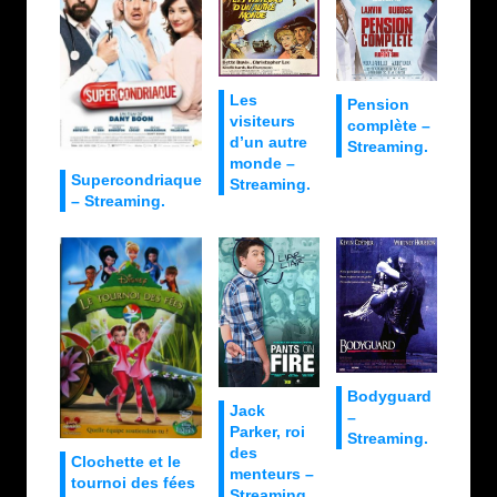
Les
Pension
visiteurs
complète –
d’un autre
Streaming.
monde –
Supercondriaque
Streaming.
– Streaming.
Bodyguard
Jack
–
Parker, roi
Streaming.
des
Clochette et le
menteurs –
tournoi des fées
Streaming.