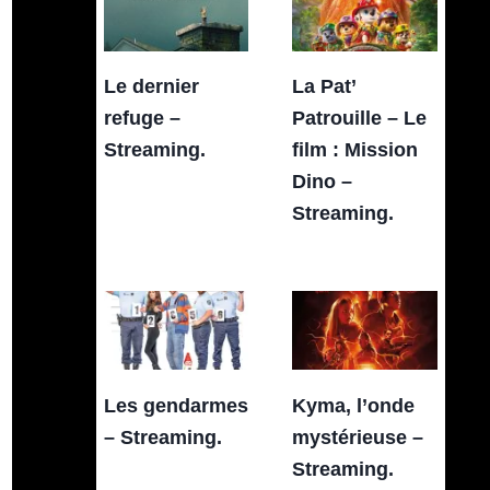
Le dernier
La Pat’
refuge –
Patrouille – Le
Streaming.
film : Mission
Dino –
Streaming.
Les gendarmes
Kyma, l’onde
– Streaming.
mystérieuse –
Streaming.