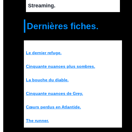
Streaming.
Dernières fiches.
Le dernier refuge.
Cinquante nuances plus sombres.
La bouche du diable.
Cinquante nuances de Grey.
Cœurs perdus en Atlantide.
The runner.