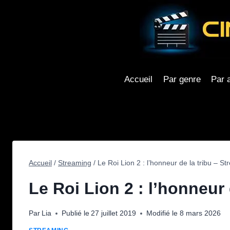
Aller
au
contenu
Accueil
Par genre
Par 
Accueil
/
Streaming
/
Le Roi Lion 2 : l’honneur de la tribu – St
Le Roi Lion 2 : l’honneur 
Par
Lia
Publié le
27 juillet 2019
Modifié le
8 mars 2026