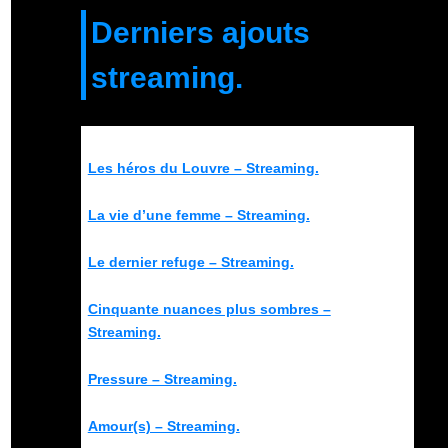
Derniers ajouts
streaming.
Les héros du Louvre – Streaming.
La vie d’une femme – Streaming.
Le dernier refuge – Streaming.
Cinquante nuances plus sombres –
Streaming.
Pressure – Streaming.
Amour(s) – Streaming.