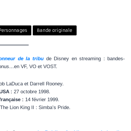
Personnages
Bande originale
onneur de la tribu
de Disney en streaming : bandes-
, bonus…en VF, VO et VOST.
b LaDuca et Darrell Rooney.
 USA :
27 octobre 1998.
française :
14 février 1999.
The Lion King II : Simba’s Pride.