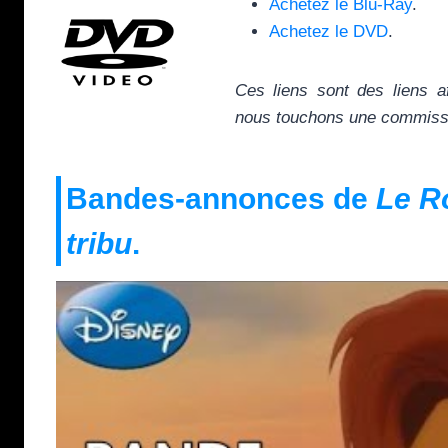
Achetez le Blu-Ray
.
Achetez le DVD
.
Ces liens sont des liens a
nous touchons une commissio
Bandes-annonces de
Le Ro
tribu
.