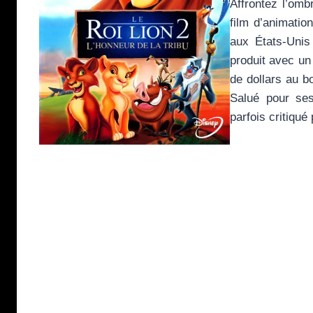
Affrontez l’om
film d’animatio
aux États-Unis
produit avec un 
de dollars au b
Salué pour ses
parfois critiqué