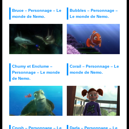
Bruce – Personnage – Le
Bubbles – Personnage –
monde de Nemo.
Le monde de Nemo.
Chumy et Enclume –
Corail – Personnage – Le
Personnage – Le monde
monde de Nemo.
de Nemo.
Crush – Personnage – Le
Darla – Personnage – Le