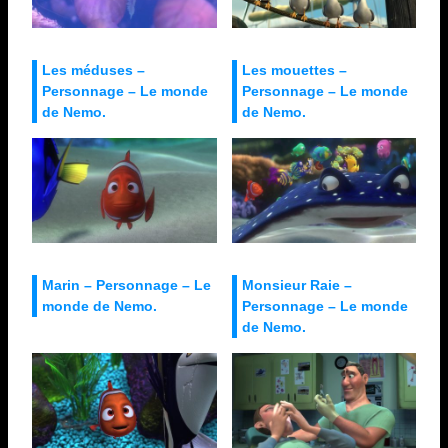
Les méduses –
Les mouettes –
Personnage – Le monde
Personnage – Le monde
de Nemo.
de Nemo.
Marin – Personnage – Le
Monsieur Raie –
monde de Nemo.
Personnage – Le monde
de Nemo.