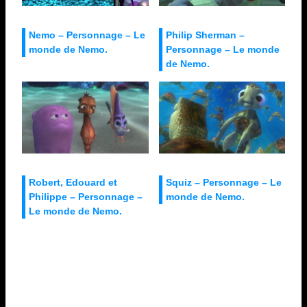
Nemo – Personnage – Le
Philip Sherman –
monde de Nemo.
Personnage – Le monde
de Nemo.
Robert, Edouard et
Squiz – Personnage – Le
Philippe – Personnage –
monde de Nemo.
Le monde de Nemo.