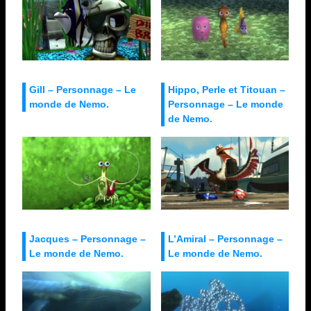
Gill – Personnage – Le
Hippo, Perle et Titouan –
monde de Nemo.
Personnage – Le monde
de Nemo.
Jacques – Personnage –
L’Amiral – Personnage –
Le monde de Nemo.
Le monde de Nemo.