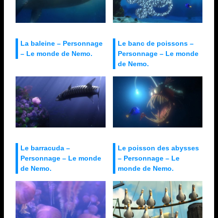
La baleine – Personnage
Le banc de poissons –
– Le monde de Nemo.
Personnage – Le monde
de Nemo.
Le barracuda –
Le poisson des abysses
Personnage – Le monde
– Personnage – Le
de Nemo.
monde de Nemo.