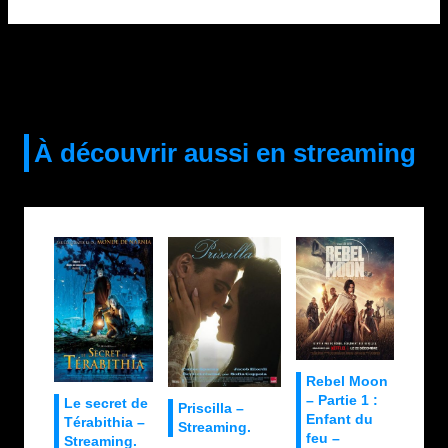
la
publication :
À découvrir aussi en streaming
Rebel Moon
– Partie 1 :
Le secret de
Priscilla –
Enfant du
Térabithia –
Streaming.
feu –
Streaming.