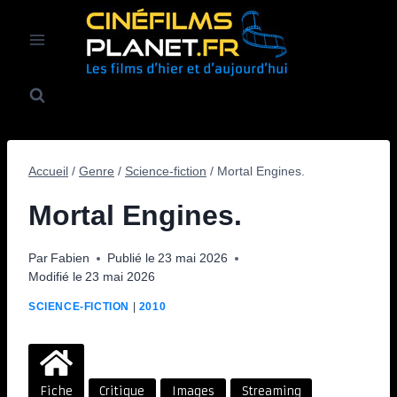
Aller
au
contenu
Accueil
/
Genre
/
Science-fiction
/
Mortal Engines.
Mortal Engines.
Par
Fabien
Publié le
23 mai 2026
Modifié le
23 mai 2026
SCIENCE-FICTION
|
2010
Fiche
Critique
Images
Streaming