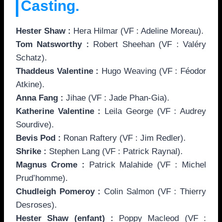
Casting.
Hester Shaw :
Hera Hilmar (VF : Adeline Moreau).
Tom Natsworthy :
Robert Sheehan (VF : Valéry
Schatz).
Thaddeus Valentine :
Hugo Weaving (VF : Féodor
Atkine).
Anna Fang :
Jihae (VF : Jade Phan-Gia).
Katherine Valentine :
Leila George (VF : Audrey
Sourdive).
Bevis Pod :
Ronan Raftery (VF : Jim Redler).
Shrike :
Stephen Lang (VF : Patrick Raynal).
Magnus Crome :
Patrick Malahide (VF : Michel
Prud’homme).
Chudleigh Pomeroy :
Colin Salmon (VF : Thierry
Desroses).
Hester Shaw (enfant) :
Poppy Macleod (VF :