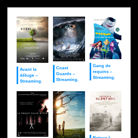
Gang de
Coast
Avant le
requins –
Guards –
déluge –
Streaming.
Streaming.
Streaming.
Retour à