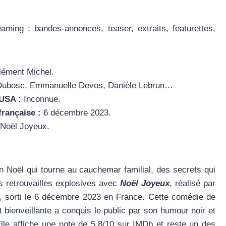
aming : bandes-annonces, teaser, extraits, featurettes,
ément Michel.
ubosc, Emmanuelle Devos, Danièle Lebrun…
 USA :
Inconnue.
française :
6 décembre 2023.
Noël Joyeux.
 Noël qui tourne au cauchemar familial, des secrets qui
s retrouvailles explosives avec
Noël Joyeux
, réalisé par
, sorti le 6 décembre 2023 en France. Cette comédie de
t bienveillante a conquis le public par son humour noir et
lle affiche une note de 5,8/10 sur IMDb et reste un des