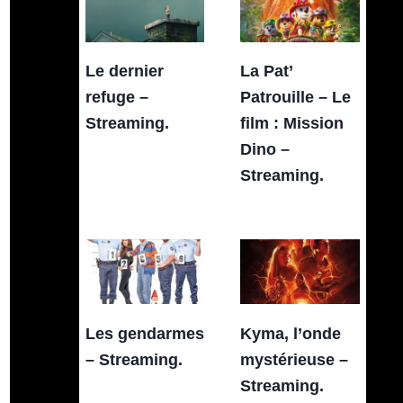
Le dernier
La Pat’
refuge –
Patrouille – Le
Streaming.
film : Mission
Dino –
Streaming.
Les gendarmes
Kyma, l’onde
– Streaming.
mystérieuse –
Streaming.