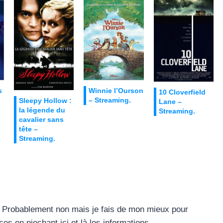
s
Winnie l’Ourson
10 Cloverfield
– Streaming.
Sleepy Hollow :
Lane –
la légende du
Streaming.
cavalier sans
tête –
Streaming.
te ? Probablement non mais je fais de mon mieux pour
s en piochant ici et là les informations.