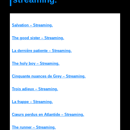
Salvation – Streaming.
The good sister – Streaming.
La dernière patiente – Streaming.
The holy boy – Streaming.
Cinquante nuances de Grey – Streaming.
Trois adieux – Streaming.
La frappe – Streaming.
Cœurs perdus en Atlantide – Streaming.
The runner – Streaming.