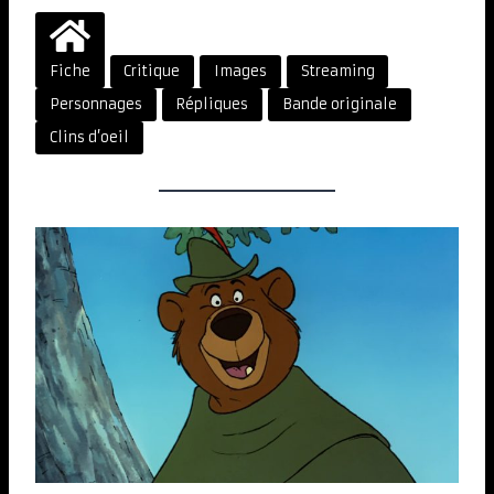
Fiche
Critique
Images
Streaming
Personnages
Répliques
Bande originale
Clins d’oeil