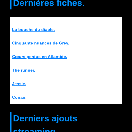
Dernières fiches.
La bouche du diable.
Cinquante nuances de Grey.
Cœurs perdus en Atlantide.
The runner.
Jessie.
Conan.
Derniers ajouts
streaming.