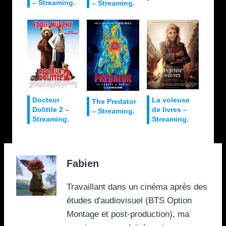
– Streaming.
– Streaming.
Docteur
La voleuse
The Predator
Dolittle 2 –
de livres –
– Streaming.
Streaming.
Streaming.
Fabien
Travaillant dans un cinéma après des
études d'audiovisuel (BTS Option
Montage et post-production), ma