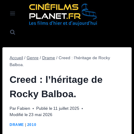
Aller
au
contenu
Accueil
/
Genre
/
Drame
/
Creed : l’héritage de Rocky
Balboa.
Creed : l’héritage de
Rocky Balboa.
Par
Fabien
Publié le
11 juillet 2025
Modifié le
23 mai 2026
DRAME
|
2010