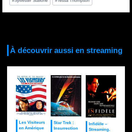
#
Sylvester Stallone
#
Tessa Thompson
À découvrir aussi en streaming
Les Visiteurs
Star Trek :
Infidèle –
en Amérique
Insurrection
Streaming.