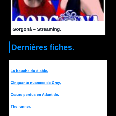
Gorgonà – Streaming.
Dernières fiches.
La bouche du diable.
Cinquante nuances de Grey.
Cœurs perdus en Atlantide.
The runner.