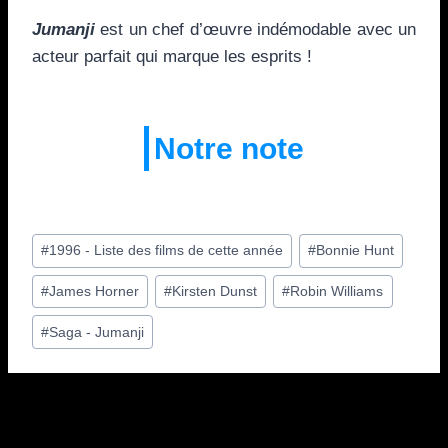
Jumanji
est un chef d’œuvre indémodable avec un
acteur parfait qui marque les esprits !
Notre note
Étiquettes
#
1996 - Liste des films de cette année
#
Bonnie Hunt
de
#
James Horner
#
Kirsten Dunst
#
Robin Williams
la
publication :
#
Saga - Jumanji