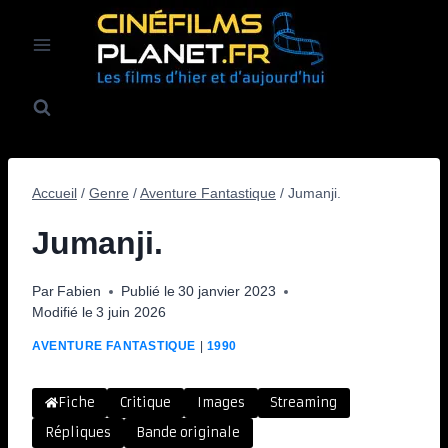
Aller
au
contenu
Accueil
/
Genre
/
Aventure Fantastique
/
Jumanji.
Jumanji.
Par
Fabien
Publié le
30 janvier 2023
Modifié le
3 juin 2026
AVENTURE FANTASTIQUE
|
1990
Fiche
Critique
Images
Streaming
Répliques
Bande originale