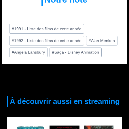
Étiquettes
#
1991 - Liste des films de cette année
de
#
1992 - Liste des films de cette année
#
Alan Menken
la
publication :
#
Angela Lansbury
#
Saga - Disney Animation
À découvrir aussi en streaming