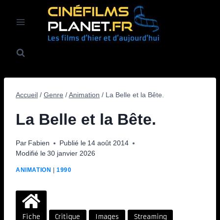
Aller
au
contenu
Accueil
/
Genre
/
Animation
/
La Belle et la Bête.
La Belle et la Bête.
Par
Fabien
Publié le
14 août 2014
Modifié le
30 janvier 2026
ANIMATION
|
1990
Fiche
Critique
Images
Streaming