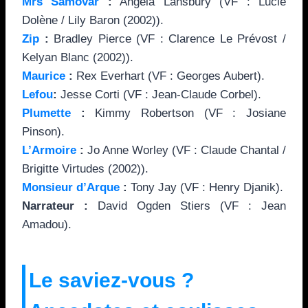
Mrs Samovar
:
Angela Lansbury (VF : Lucie
Dolène / Lily Baron (2002)).
Zip
:
Bradley Pierce (VF : Clarence Le Prévost /
Kelyan Blanc (2002)).
Maurice
:
Rex Everhart (VF : Georges Aubert).
Lefou
:
Jesse Corti (VF : Jean-Claude Corbel).
Plumette
:
Kimmy Robertson (VF : Josiane
Pinson).
L’Armoire
:
Jo Anne Worley (VF : Claude Chantal /
Brigitte Virtudes (2002)).
Monsieur d’Arque
:
Tony Jay (VF : Henry Djanik).
Narrateur :
David Ogden Stiers (VF : Jean
Amadou).
Le saviez-vous ?