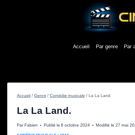
Aller
au
contenu
Accueil
Par genre
Par 
Accueil
/
Genre
/
Comédie musicale
/
La La Land.
La La Land.
Par
Fabien
Publié le
8 octobre 2024
Modifié le
27 mai 20