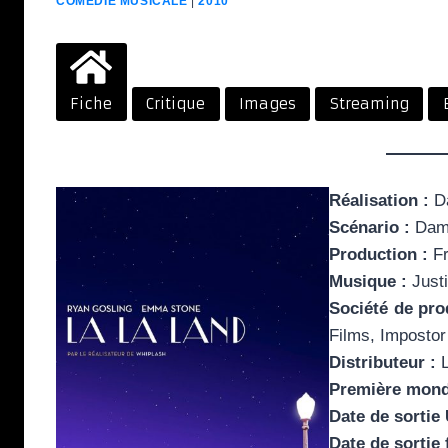
COMÉDIE MUSICALE
|
2010
Fiche
Critique
Images
Streaming
Réalisation :
Da
Scénario :
Dami
Production :
Fr
Musique :
Justi
Société de pro
Films, Impostor 
Distributeur :
L
Première mond
Date de sortie
Date de sortie 