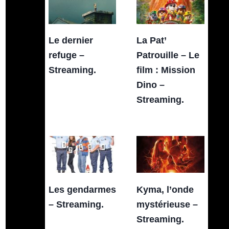
Le dernier
La Pat’
refuge –
Patrouille – Le
Streaming.
film : Mission
Dino –
Streaming.
Les gendarmes
Kyma, l’onde
– Streaming.
mystérieuse –
Streaming.