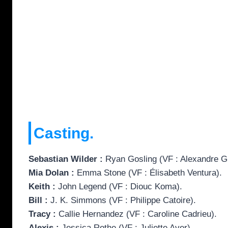
Casting.
Sebastian Wilder :
Ryan Gosling (VF : Alexandre Gil
Mia Dolan :
Emma Stone (VF : Élisabeth Ventura).
Keith :
John Legend (VF : Diouc Koma).
Bill :
J. K. Simmons (VF : Philippe Catoire).
Tracy :
Callie Hernandez (VF : Caroline Cadrieu).
Alexis :
Jessica Rothe (VF : Juliette Aver).