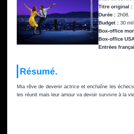
Titre original :
Durée :
2h08.
Budget :
30 mil
Box-office mon
Box-office USA
Entrées frança
Résumé.
Mia rêve de devenir actrice et enchaîne les échecs 
les réunit mais leur amour va devoir survivre à la v