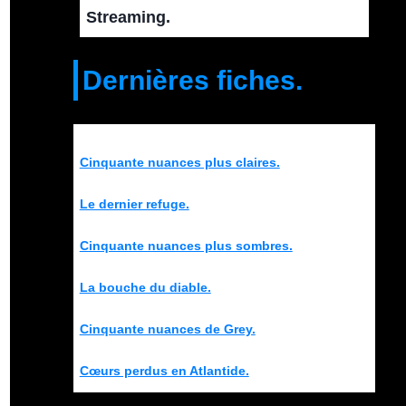
Streaming.
Dernières fiches.
Cinquante nuances plus claires.
Le dernier refuge.
Cinquante nuances plus sombres.
La bouche du diable.
Cinquante nuances de Grey.
Cœurs perdus en Atlantide.