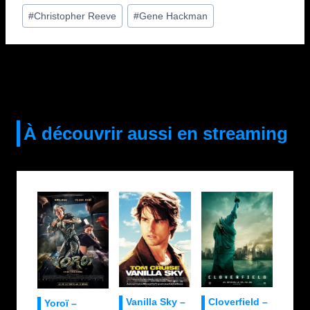
publication :
#
Christopher Reeve
#
Gene Hackman
À découvrir aussi en streaming
Vanilla Sky –
Cloverfield –
Yoroï –