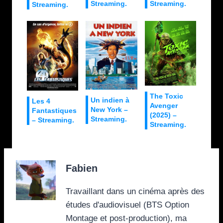
Streaming.
Streaming.
Streaming.
The Toxic
Un indien à
Les 4
Avenger
New York –
Fantastiques
(2025) –
Streaming.
– Streaming.
Streaming.
Fabien
Travaillant dans un cinéma après des
études d'audiovisuel (BTS Option
Montage et post-production), ma