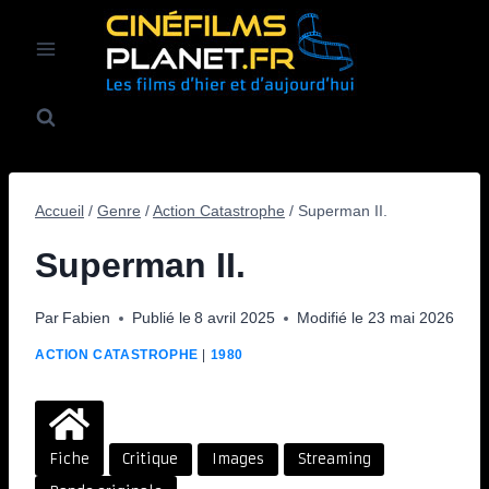
Aller
au
contenu
Accueil
/
Genre
/
Action Catastrophe
/
Superman II.
Superman II.
Par
Fabien
Publié le
8 avril 2025
Modifié le
23 mai 2026
ACTION CATASTROPHE
|
1980
Fiche
Critique
Images
Streaming