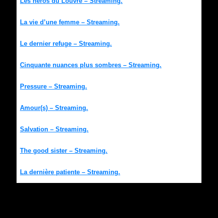
Les héros du Louvre – Streaming.
La vie d’une femme – Streaming.
Le dernier refuge – Streaming.
Cinquante nuances plus sombres – Streaming.
Pressure – Streaming.
Amour(s) – Streaming.
Salvation – Streaming.
The good sister – Streaming.
La dernière patiente – Streaming.