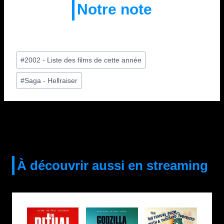
Notre note
Étiquettes
#
2002 - Liste des films de cette année
de
#
Saga - Hellraiser
la
publication :
À découvrir aussi en streaming