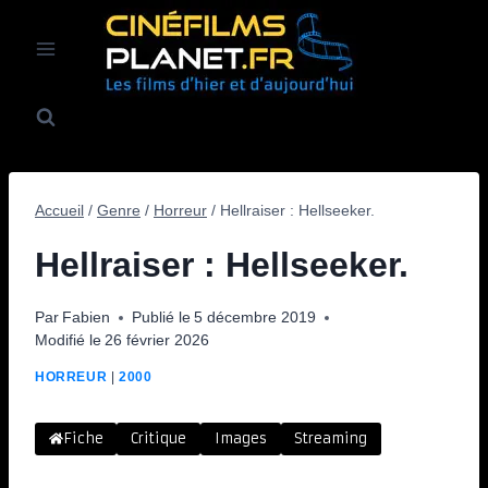
Aller
au
contenu
Accueil
/
Genre
/
Horreur
/
Hellraiser : Hellseeker.
Hellraiser : Hellseeker.
Par
Fabien
Publié le
5 décembre 2019
Modifié le
26 février 2026
HORREUR
|
2000
Fiche
Critique
Images
Streaming