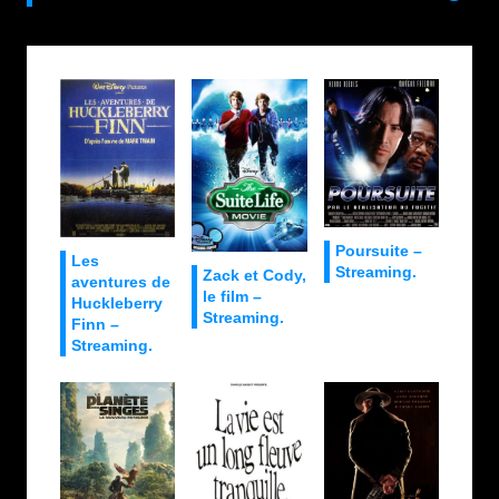
Poursuite –
Les
Streaming.
Zack et Cody,
aventures de
le film –
Huckleberry
Streaming.
Finn –
Streaming.