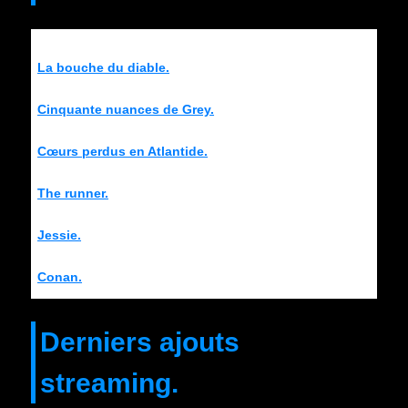
La bouche du diable.
Cinquante nuances de Grey.
Cœurs perdus en Atlantide.
The runner.
Jessie.
Conan.
Derniers ajouts
streaming.