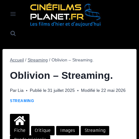
Aller
au
contenu
Accueil
/
Streaming
/
Oblivion – Streaming.
Oblivion – Streaming.
Par
Lia
Publié le
31 juillet 2025
Modifié le
22 mai 2026
STREAMING
Fiche
Critique
Images
Streaming