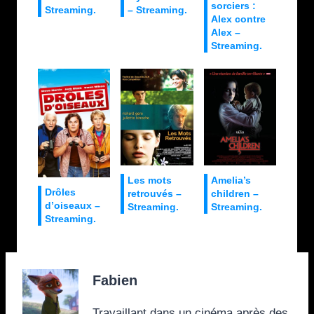
sorciers :
Streaming.
– Streaming.
Alex contre
Alex –
Streaming.
Les mots
Amelia’s
Drôles
retrouvés –
children –
d’oiseaux –
Streaming.
Streaming.
Streaming.
Fabien
Travaillant dans un cinéma après des