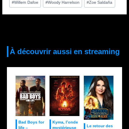
#
Willem Dafoe
#
Woody Harrelson
#
Zoe Saldaña
À découvrir aussi en streaming
Bad Boys for
Kyma, l’onde
Le retour des
life –
mystérieuse