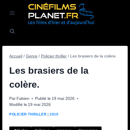
Aller
au
contenu
Accueil
/
Genre
/
Policier thriller
/
Les brasiers de la colère.
Les brasiers de la
colère.
Par
Fabien
Publié le
19 mai 2026
Modifié le
19 mai 2026
POLICIER THRILLER
|
2010