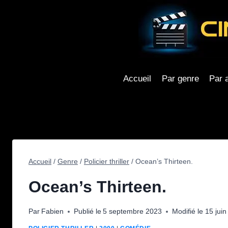
Aller
au
contenu
Accueil
Par genre
Par 
Accueil
/
Genre
/
Policier thriller
/
Ocean’s Thirteen.
Ocean’s Thirteen.
Par
Fabien
Publié le
5 septembre 2023
Modifié le
15 jui