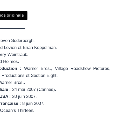
de originale
even Soderbergh.
d Levien et Brian Koppelman.
rry Weintraub.
d Holmes.
oduction :
Warner Bros., Village Roadshow Pictures,
 Productions et Section Eight.
arner Bros..
ale :
24 mai 2007 (Cannes).
 USA :
20 juin 2007.
française :
8 juin 2007.
Ocean’s Thirteen.