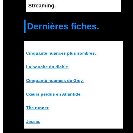
Streaming.
Dernières fiches.
Cinquante nuances plus sombres.
La bouche du diable.
Cinquante nuances de Grey.
Cœurs perdus en Atlantide.
The runner.
Jessie.