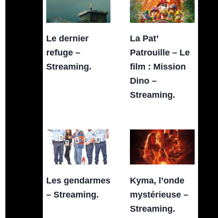
Le dernier
La Pat’
refuge –
Patrouille – Le
Streaming.
film : Mission
Dino –
Streaming.
Les gendarmes
Kyma, l’onde
– Streaming.
mystérieuse –
Streaming.