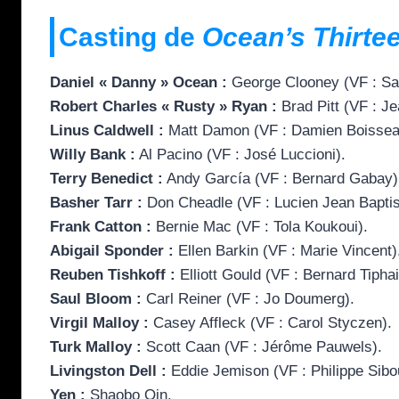
Casting de
Ocean’s Thirte
Daniel « Danny » Ocean :
George Clooney (VF : Sa
Robert Charles « Rusty » Ryan :
Brad Pitt (VF : Je
Linus Caldwell :
Matt Damon (VF : Damien Boissea
Willy Bank :
Al Pacino (VF : José Luccioni).
Terry Benedict :
Andy García (VF : Bernard Gabay)
Basher Tarr :
Don Cheadle (VF : Lucien Jean Baptis
Frank Catton :
Bernie Mac (VF : Tola Koukoui).
Abigail Sponder :
Ellen Barkin (VF : Marie Vincent)
Reuben Tishkoff :
Elliott Gould (VF : Bernard Tiphai
Saul Bloom :
Carl Reiner (VF : Jo Doumerg).
Virgil Malloy :
Casey Affleck (VF : Carol Styczen).
Turk Malloy :
Scott Caan (VF : Jérôme Pauwels).
Livingston Dell :
Eddie Jemison (VF : Philippe Sibou
Yen :
Shaobo Qin.