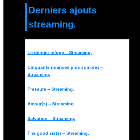
Derniers ajouts
streaming.
Le dernier refuge – Streaming.
Cinquante nuances plus sombres –
Streaming.
Pressure – Streaming.
Amour(s) – Streaming.
Salvation – Streaming.
The good sister – Streaming.