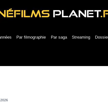
années
Par filmographie
Par saga
Streaming
Dossie
n 2026