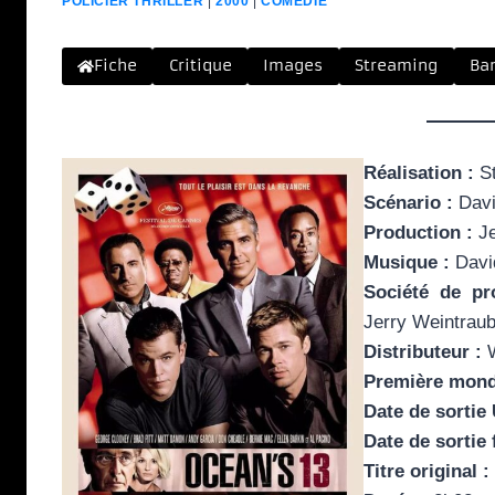
POLICIER THRILLER
|
2000
|
COMÉDIE
Fiche
Critique
Images
Streaming
Ban
Réalisation :
St
Scénario :
Davi
Production :
Je
Musique :
Davi
Société de pr
Jerry Weintraub
Distributeur :
W
Première mondi
Date de sortie
Date de sortie 
Titre original :