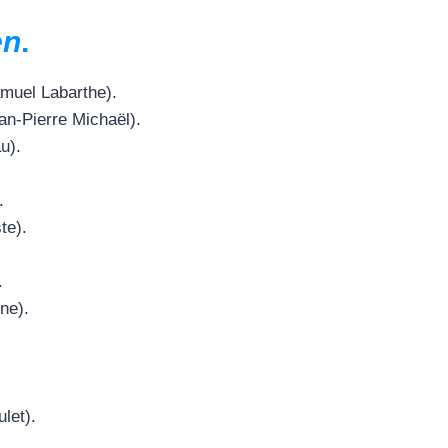
en
.
muel Labarthe).
an-Pierre Michaël).
u).
.
te).
.
ne).
let).