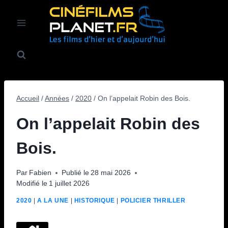
Aller
au
contenu
Accueil
/
Années
/
2020
/
On l’appelait Robin des Bois.
On l’appelait Robin des
Bois.
Par
Fabien
Publié le
28 mai 2026
Modifié le
1 juillet 2026
2020
|
A LA UNE
|
HISTORIQUE
|
POLICIER THRILLER