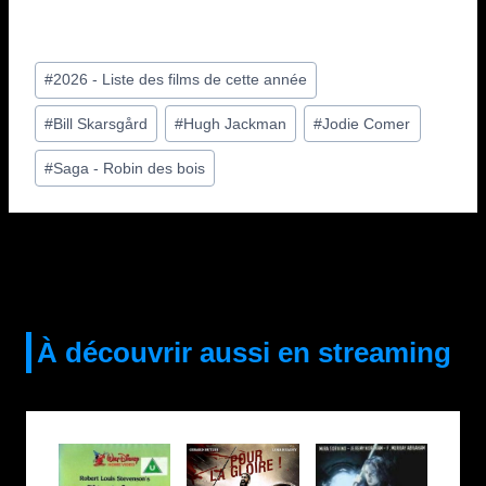
Étiquettes
#
2026 - Liste des films de cette année
de
#
Bill Skarsgård
#
Hugh Jackman
#
Jodie Comer
la
publication :
#
Saga - Robin des bois
À découvrir aussi en streaming